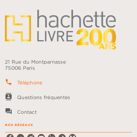
21 Rue du Montparnasse
75006 Paris
phone
Téléphone
contacts
Questions fréquentes
question_answer
Contact
NOS RÉSEAUX