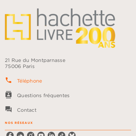
21 Rue du Montparnasse
75006 Paris
phone
Téléphone
contacts
Questions fréquentes
question_answer
Contact
NOS RÉSEAUX