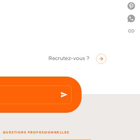
P
link
C
Recrutez-vous ?
arrow_forward
send
QUESTIONS PROFESSIONNELLES