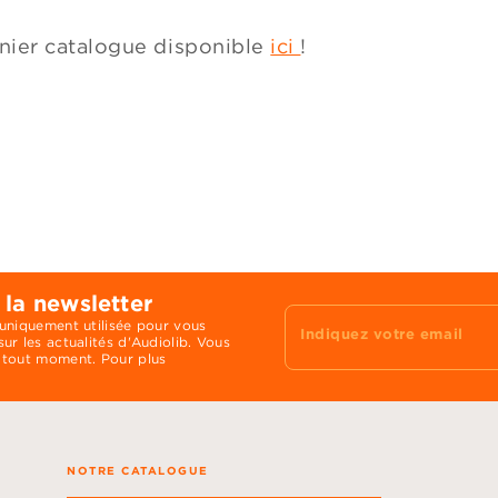
rnier catalogue disponible
ici
!
 la newsletter
 uniquement utilisée pour vous
Indiquez votre email
ur les actualités d'Audiolib. Vous
 tout moment. Pour plus
NOTRE CATALOGUE