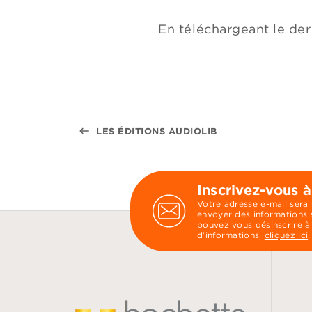
En téléchargeant le de
keyboard_backspace
LES ÉDITIONS AUDIOLIB
Inscrivez-vous à
Votre adresse e-mail sera
envoyer des informations s
pouvez vous désinscrire à
d’informations,
cliquez ici
.