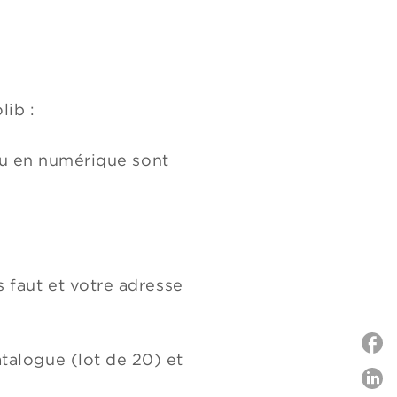
lib :
ou en numérique sont
s faut et votre adresse
talogue (lot de 20) et
P