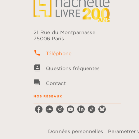
21 Rue du Montparnasse
75006 Paris
phone
Téléphone
contacts
Questions fréquentes
question_answer
Contact
NOS RÉSEAUX
Données personnelles
Paramétrer 