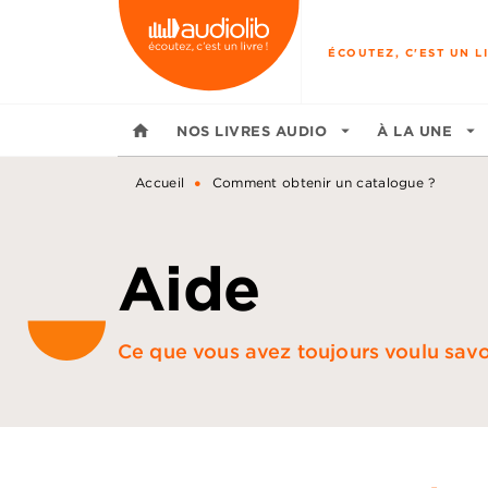
MENU
RECHERCHE
CONTENU
ÉCOUTEZ, C'EST UN LI
home
NOS LIVRES AUDIO
arrow_drop_down
À LA UNE
arrow_drop_down
•
Accueil
Comment obtenir un catalogue ?
Aide
Ce que vous avez toujours voulu savoir