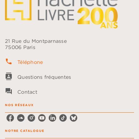
21 Rue du Montparnasse
75006 Paris
phone
Téléphone
contacts
Questions fréquentes
question_answer
Contact
NOS RÉSEAUX
NOTRE CATALOGUE