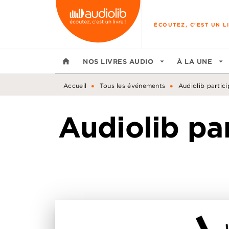
MENU
RECHERCHE
CONTENU
ÉCOUTEZ, C'EST UN LI
home
NOS LIVRES AUDIO
arrow_drop_down
À LA UNE
arrow_drop_down
•
•
Accueil
Tous les événements
Audiolib partic
Audiolib pa