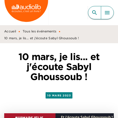
MENU
RECHERCHE
CONTENU
search
menu
PIED DE PAGE
•
•
Accueil
Tous les événements
10 mars, je lis... et j'écoute Sabyl Ghoussoub !
10 mars, je lis... et
j'écoute Sabyl
Ghoussoub !
10 MARS 2023