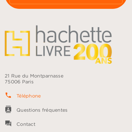
21 Rue du Montparnasse
75006 Paris
phone
Téléphone
contacts
Questions fréquentes
question_answer
Contact