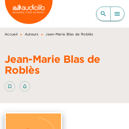
MENU
RECHERCHE
CONTENU
search
menu
PIED DE PAGE
•
•
Accueil
Auteurs
Jean-Marie Blas de Roblès
Jean-Marie Blas de
Roblès
bookmark_border
notifications_none_outlined