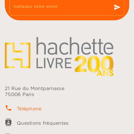
send
Indiquez votre email
21 Rue du Montparnasse
75006 Paris
phone
Téléphone
contacts
Questions fréquentes