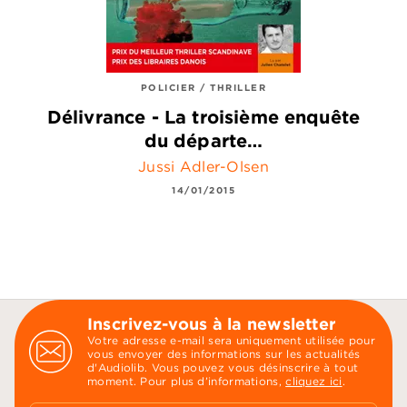
POLICIER / THRILLER
Délivrance - La troisième enquête
du départe…
Jussi Adler-Olsen
14/01/2015
Inscrivez-vous à la newsletter
Votre adresse e-mail sera uniquement utilisée pour
vous envoyer des informations sur les actualités
d'Audiolib. Vous pouvez vous désinscrire à tout
moment. Pour plus d’informations,
cliquez ici
.