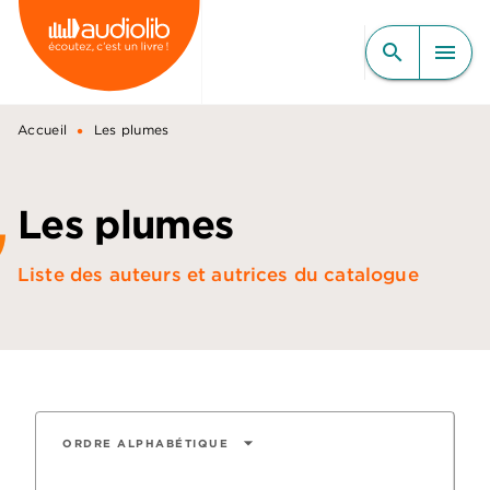
MENU
RECHERCHE
CONTENU
search
menu
PIED DE PAGE
•
Accueil
Les plumes
Les plumes
Liste des auteurs et autrices du catalogue
arrow_drop_down
ORDRE ALPHABÉTIQUE