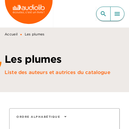
MENU
RECHERCHE
CONTENU
search
menu
PIED DE PAGE
•
Accueil
Les plumes
Les plumes
Liste des auteurs et autrices du catalogue
arrow_drop_down
ORDRE ALPHABÉTIQUE