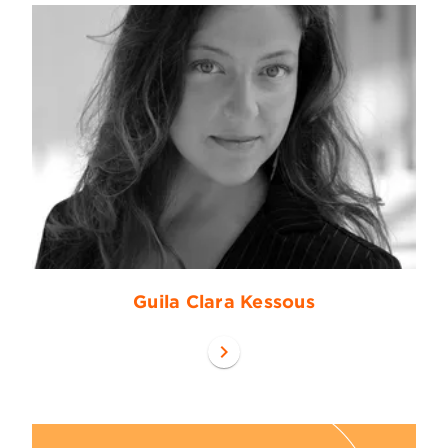
Guila Clara Kessous
chevron_right