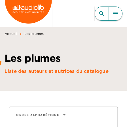
MENU
RECHERCHE
CONTENU
search
menu
PIED DE PAGE
•
Accueil
Les plumes
Les plumes
Liste des auteurs et autrices du catalogue
arrow_drop_down
ORDRE ALPHABÉTIQUE