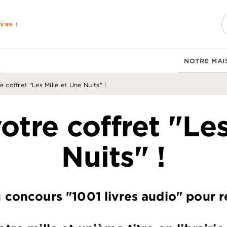
PIED DE PAGE
VRE !
NOTRE MAI
coffret "Les Mille et Une Nuits" !
tre coffret "Les
Nuits" !
u concours "1001 livres audio" pour 