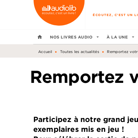
MENU
RECHERCHE
CONTENU
ÉCOUTEZ, C'EST UN LI
home
NOS LIVRES AUDIO
arrow_drop_down
À LA UNE
arrow_drop_down
•
•
Accueil
Toutes les actualités
Remportez votre 
Remportez vo
Participez à notre grand je
exemplaires mis en jeu !