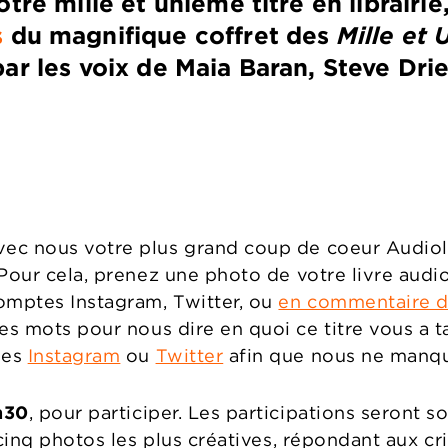
tre mille et unième titre en librairie
s
du magnifique coffret des
Mille et 
par les voix de Maia Baran, Steve Dri
c nous votre plus grand coup de coeur Audiolib
 Pour cela, prenez une photo de votre livre aud
omptes Instagram, Twitter, ou
en commentaire d
es mots pour nous dire en quoi ce titre vous a ta
tes
Instagram
ou
Twitter
afin que nous ne manqui
h30
, pour participer. Les participations seront
cinq photos les plus créatives, répondant aux cri