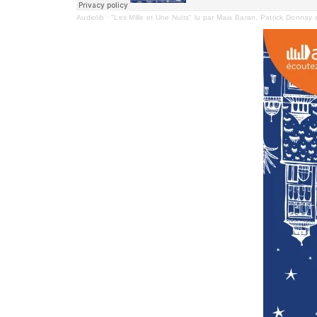
Audiolib
·
"Les Mille et Une Nuits" lu par Maia Baran, Patrick Donnay 