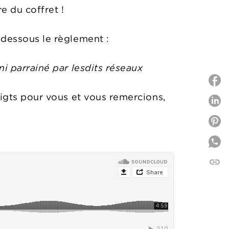
e du coffret !
-dessous le règlement :
ni parrainé par lesdits réseaux
oigts pour vous et vous remercions,
P
P
link
C