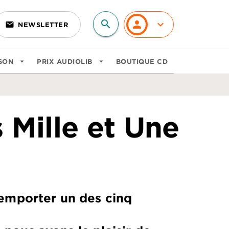
search
personn
keyboard_arrow_down
email
NEWSLETTER
search
SON
arrow_drop_down
PRIX AUDIOLIB
arrow_drop_down
BOUTIQUE CD
 Mille et Une
remporter un des cinq