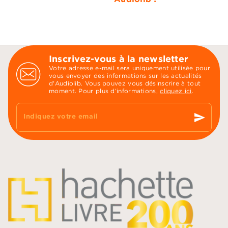
Inscrivez-vous à la newsletter
Votre adresse e-mail sera uniquement utilisée pour
vous envoyer des informations sur les actualités
d'Audiolib. Vous pouvez vous désinscrire à tout
moment. Pour plus d’informations,
cliquez ici
.
send
Indiquez votre email