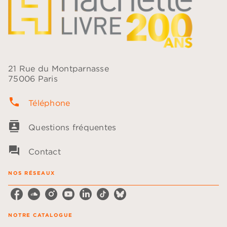
21 Rue du Montparnasse
75006 Paris
phone
Téléphone
contacts
Questions fréquentes
question_answer
Contact
NOS RÉSEAUX
NOTRE CATALOGUE