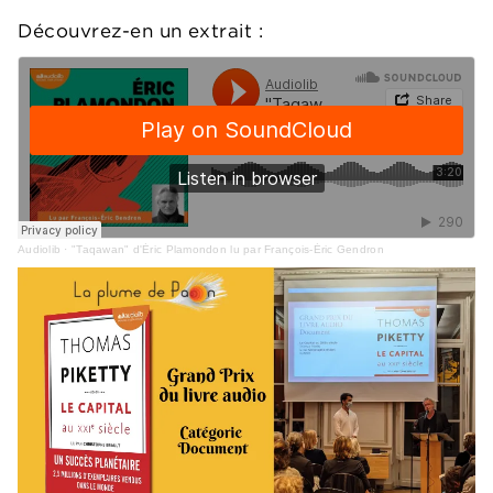
Découvrez-en un extrait :
Audiolib
·
"Taqawan" d'Éric Plamondon lu par François-Éric Gendron