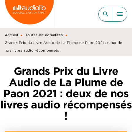
MENU
RECHERCHE
CONTENU
search
menu
PIED DE PAGE
•
•
Accueil
Toutes les actualités
Grands Prix du Livre Audio de La Plume de Paon 2021 : deux de
nos livres audio récompensés !
Grands Prix du Livre
Audio de La Plume de
Paon 2021 : deux de nos
livres audio récompensés
!