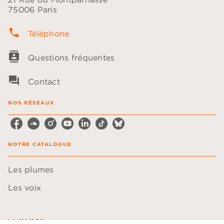
75006 Paris
phone
Téléphone
contacts
Questions fréquentes
question_answer
Contact
NOS RÉSEAUX
NOTRE CATALOGUE
Les plumes
Les voix
LA MAISON