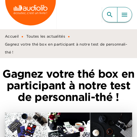
MENU
RECHERCHE
CONTENU
search
menu
PIED DE PAGE
•
•
Accueil
Toutes les actualités
Gagnez votre thé box en participant à notre test de personnali-
thé !
Gagnez votre thé box en
participant à notre test
de personnali-thé !