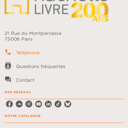
21 Rue du Montparnasse
75006 Paris
phone
Téléphone
contacts
Questions fréquentes
question_answer
Contact
NOS RÉSEAUX
NOTRE CATALOGUE