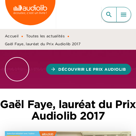
MENU
RECHERCHE
CONTENU
search
menu
PIED DE PAGE
•
•
Accueil
Toutes les actualités
Gaël Faye, lauréat du Prix Audiolib 2017
arrow_forward
DÉCOUVRIR LE PRIX AUDIOLIB
Gaël Faye, lauréat du Prix
Audiolib 2017