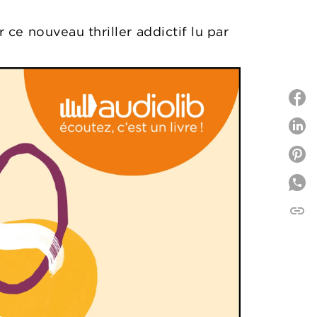
e nouveau thriller addictif lu par
P
P
link
C