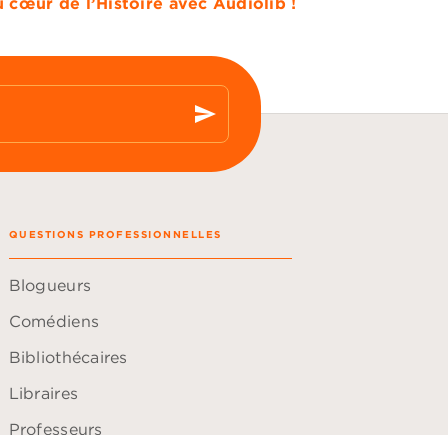
u cœur de l’Histoire avec Audiolib !
send
QUESTIONS PROFESSIONNELLES
Blogueurs
Comédiens
Bibliothécaires
Libraires
Professeurs