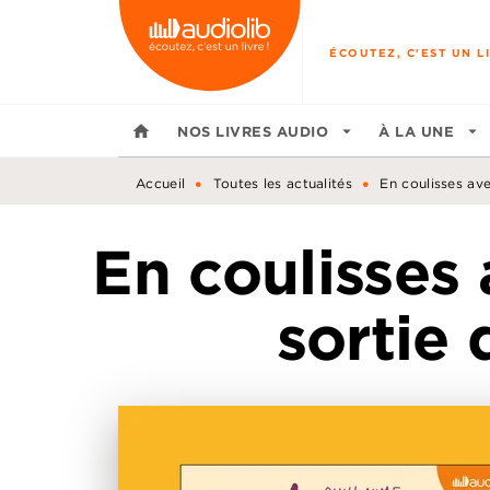
MENU
RECHERCHE
CONTENU
ÉCOUTEZ, C'EST UN LI
home
NOS LIVRES AUDIO
arrow_drop_down
À LA UNE
arrow_drop_down
•
•
Accueil
Toutes les actualités
En coulisses av
En coulisses
sortie