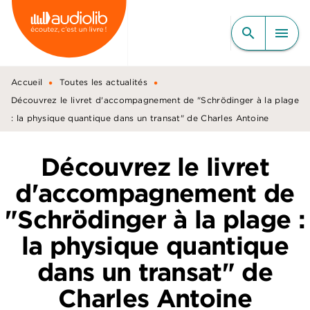
MENU
RECHERCHE
CONTENU
search
menu
PIED DE PAGE
•
•
Accueil
Toutes les actualités
Découvrez le livret d'accompagnement de "Schrödinger à la plage
: la physique quantique dans un transat" de Charles Antoine
Découvrez le livret
d'accompagnement de
"Schrödinger à la plage :
la physique quantique
dans un transat" de
Charles Antoine