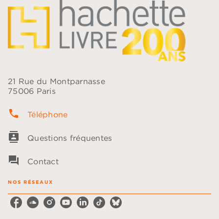
21 Rue du Montparnasse
75006 Paris
phone
Téléphone
contacts
Questions fréquentes
question_answer
Contact
NOS RÉSEAUX