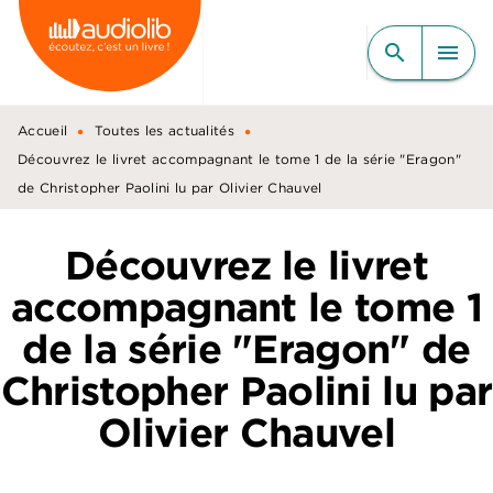
MENU
RECHERCHE
CONTENU
search
menu
PIED DE PAGE
•
•
Accueil
Toutes les actualités
Découvrez le livret accompagnant le tome 1 de la série "Eragon"
de Christopher Paolini lu par Olivier Chauvel
Découvrez le livret
accompagnant le tome 1
de la série "Eragon" de
Christopher Paolini lu par
Olivier Chauvel