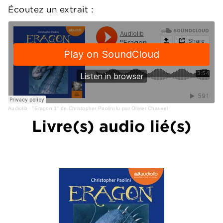
Écoutez un extrait :
Audiolib
·
"Eragon 1" de Christopher Paolini lu par Olivier Chauvel
Livre(s) audio lié(s)