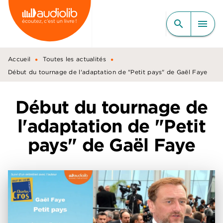
MENU
RECHERCHE
CONTENU
search
menu
PIED DE PAGE
•
•
Accueil
Toutes les actualités
Début du tournage de l'adaptation de "Petit pays" de Gaël Faye
Début du tournage de
l'adaptation de "Petit
pays" de Gaël Faye