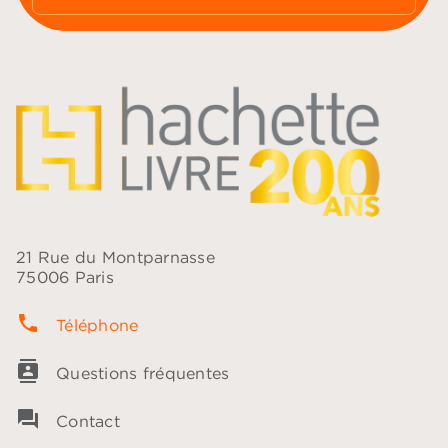
21 Rue du Montparnasse
75006 Paris
phone
Téléphone
contacts
Questions fréquentes
question_answer
Contact