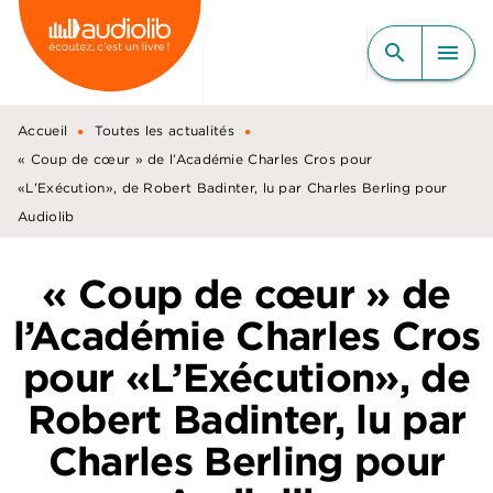
MENU
RECHERCHE
CONTENU
search
menu
PIED DE PAGE
•
•
Accueil
Toutes les actualités
« Coup de cœur » de l’Académie Charles Cros pour
«L’Exécution», de Robert Badinter, lu par Charles Berling pour
Audiolib
« Coup de cœur » de
l’Académie Charles Cros
pour «L’Exécution», de
Robert Badinter, lu par
Charles Berling pour