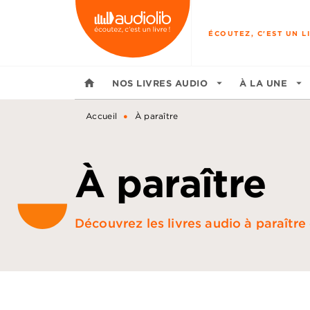
MENU
RECHERCHE
CONTENU
ÉCOUTEZ, C'EST UN LI
home
NOS LIVRES AUDIO
arrow_drop_down
À LA UNE
arrow_drop_down
•
Accueil
À paraître
À paraître
Découvrez les livres audio à paraître