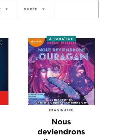
arrow_drop_down
arrow_drop_down
X
DURÉE
À PARAÎTRE
IMAGINAIRE
Nous
deviendrons