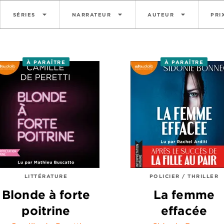
arrow_drop_down
arrow_drop_down
arrow_drop_down
SÉRIES
NARRATEUR
AUTEUR
PRI
À PARAÎTRE
À PARAÎTRE
LITTÉRATURE
POLICIER / THRILLER
Blonde à forte
La femme
poitrine
effacée