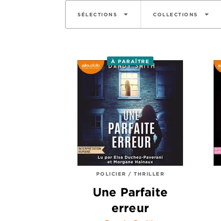
arrow_drop_down
arrow_drop_down
SÉLECTIONS
COLLECTIONS
À PARAÎTRE
POLICIER / THRILLER
Une Parfaite
erreur