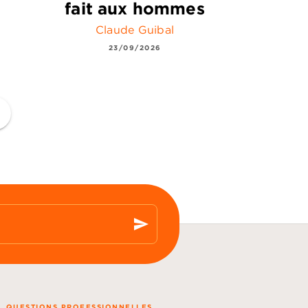
fait aux hommes
n
Claude Guibal
23/09/2026
ge
send
QUESTIONS PROFESSIONNELLES