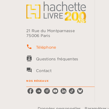
21 Rue du Montparnasse
75006 Paris
phone
Téléphone
contacts
Questions fréquentes
question_answer
Contact
NOS RÉSEAUX
Données personnelles
Paramétrer 