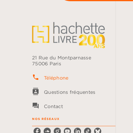
21 Rue du Montparnasse
75006 Paris
phone
Téléphone
contacts
Questions fréquentes
question_answer
Contact
NOS RÉSEAUX