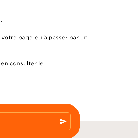
.
ir votre page ou à passer par un
 en consulter le
send