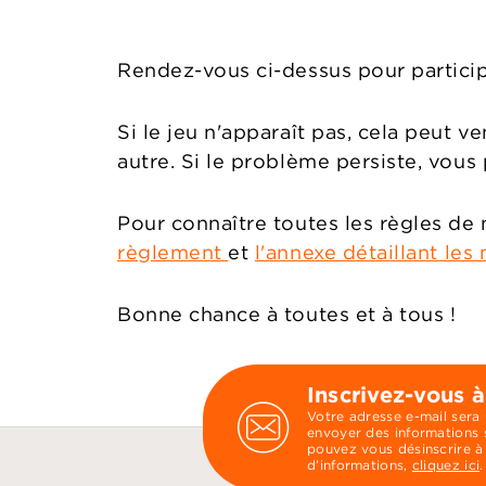
Rendez-vous ci-dessus pour particip
Si le jeu n'apparaît pas, cela peut v
autre. Si le problème persiste, vou
Pour connaître toutes les règles de 
règlement
et
l'annexe détaillant les
Bonne chance à toutes et à tous !
Inscrivez-vous à
Votre adresse e-mail sera
envoyer des informations s
pouvez vous désinscrire à
d’informations,
cliquez ici
.