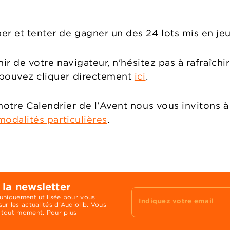
er et tenter de gagner un des 24 lots mis en jeu
enir de votre navigateur, n'hésitez pas à rafraîch
s pouvez cliquer directement
ici
.
notre Calendrier de l'Avent nous vous invitons à
 modalités particulières
.
 la newsletter
 uniquement utilisée pour vous
Indiquez votre email
ur les actualités d'Audiolib. Vous
 tout moment. Pour plus