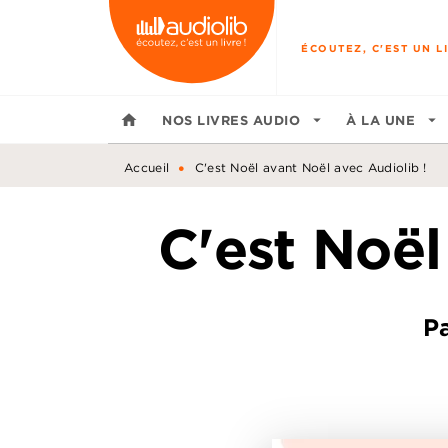
MENU
RECHERCHE
CONTENU
ÉCOUTEZ, C'EST UN LI
home
NOS LIVRES AUDIO
arrow_drop_down
À LA UNE
arrow_drop_down
•
Accueil
C'est Noël avant Noël avec Audiolib !
C'est Noël
Pa