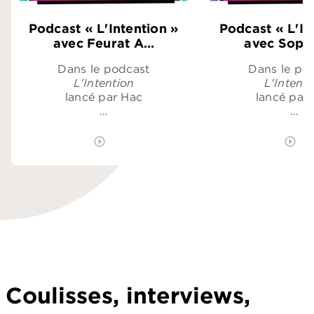
Podcast « L'Intention »
Podcast « L'In
avec Feurat A…
avec Soph
Dans le podcast
Dans le po
L'Intention
L'Intenti
lancé par Hac
lancé par
…
…
play_circle_outline
ÉCOUTER LE PODCAST
play_circle_outline
É
Coulisses, interviews,