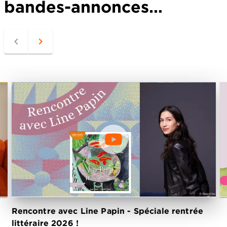
bandes-annonces…
navigate_before
navigate_next
Rencontre avec Line Papin - Spéciale rentrée
S
littéraire 2026 !