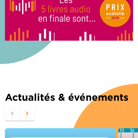
Actualités & événements
navigate_before
navigate_next