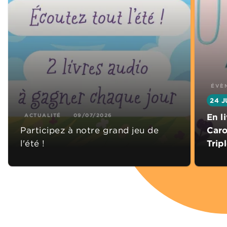
ÉVÈ
24 J
ACTUALITÉ
09/07/2026
En l
Participez à notre grand jeu de
Caro
l'été !
Trip