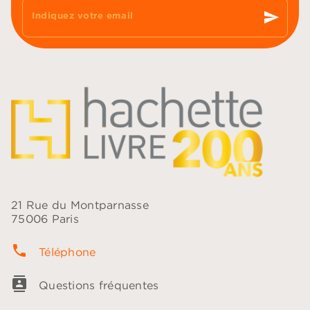
send
Indiquez votre email
21 Rue du Montparnasse
75006 Paris
phone
Téléphone
contacts
Questions fréquentes