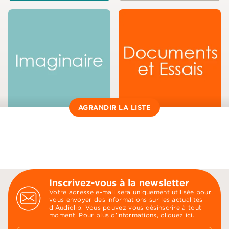
AGRANDIR LA LISTE
Inscrivez-vous à la newsletter
Votre adresse e-mail sera uniquement utilisée pour
vous envoyer des informations sur les actualités
d'Audiolib. Vous pouvez vous désinscrire à tout
moment. Pour plus d’informations,
cliquez ici
.