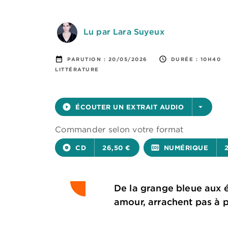
Lu par Lara Suyeux
date_range
access_time
PARUTION :
20/05/2026
DURÉE :
10H40
LITTÉRATURE
play_circle_filled
ÉCOUTER UN EXTRAIT AUDIO
arrow_drop_down
Commander selon votre format
album
CD
26,50 €
surround_sound
NUMÉRIQUE
De la grange bleue aux ét
amour, arrachent pas à p