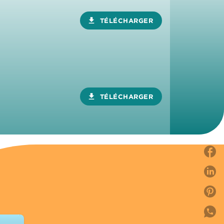
download
TÉLÉCHARGER
download
TÉLÉCHARGER
P
P