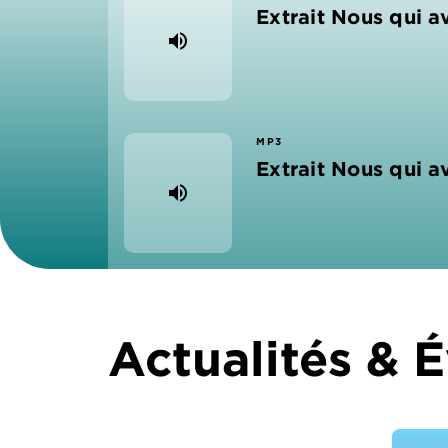
Extrait Nous qui 
volume_up
MP3
Extrait Nous qui 
volume_up
Actualités &