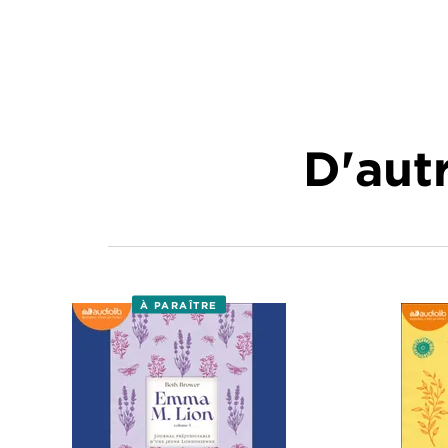
D'autr
À PARAÎTRE