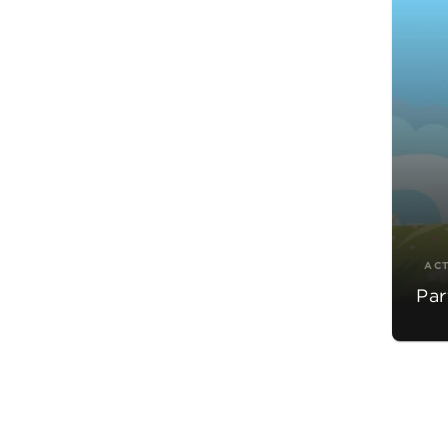
AC
Par