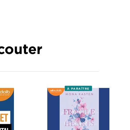
écouter
À PARAÎTRE