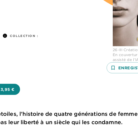
info
COLLECTION :
26-III Créat
En couvertur
assisté de l’
bookmark_border
ENREGIS
23,95 €
oiles, l’histoire de quatre générations de femmes 
as leur liberté à un siècle qui les condamne.