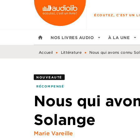
MENU
RECHERCHE
CONTENU
ÉCOUTEZ, C'EST UN LI
home
NOS LIVRES AUDIO
arrow_drop_down
À LA UNE
arrow_drop_down
•
•
Accueil
Littérature
Nous qui avons connu So
NOUVEAUTÉ
RÉCOMPENSÉ
Nous qui avo
Solange
Marie Vareille