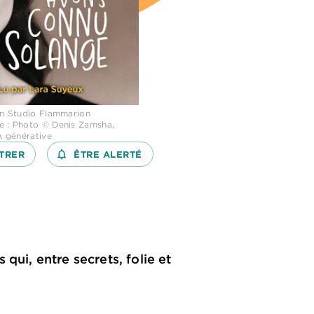
ion Studio Flammarion
e : Photo © Denis Zamsha,
IA générative
TRER
notifications_none_outlined
ÊTRE ALERTÉ
qui, entre secrets, folie et